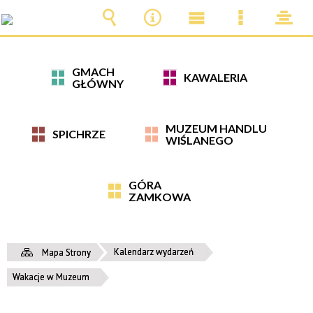
Wyszukiwarka
Narzędzia
Menu
Menu
pane
główne
szczegóło
GMACH
KAWALERIA
GŁÓWNY
MUZEUM HANDLU
SPICHRZE
WIŚLANEGO
GÓRA
ZAMKOWA
Kalendarz wydarzeń
Mapa Strony
Wakacje w Muzeum