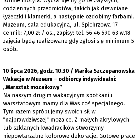
formie motyla. Wyczarujemy go ze zwykłych,
codziennych przedmiotów, takich jak drewniane
łyżeczki i klamerki, a następnie ozdobimy farbami.
Muzeum, sala edukacyjna, ul. Spichrzowa 17
cennik: 7,00 zł / os., zapisy: tel. 56 46 590 63 w.18
zajęcia będą realizowane gdy zgłosi się minimum 5
osób.
10 lipca 2026, godz. 10.30 / Marika Szczepanowska
Wakacje w Muzeum – odbiorcy indywidualni:
„Warsztat mozaikowy”
Na naszym drugim wakacyjnym spotkaniu
warsztatowym mamy dla Was coś specjalnego.
Tym razem spróbujemy swoich sił w
"najprawdziwszej" mozaice. Z małych akrylowych
lub szklanych kwadracików stworzymy
niepowtarzalne kolorowe dekoracje. Gotowe prace