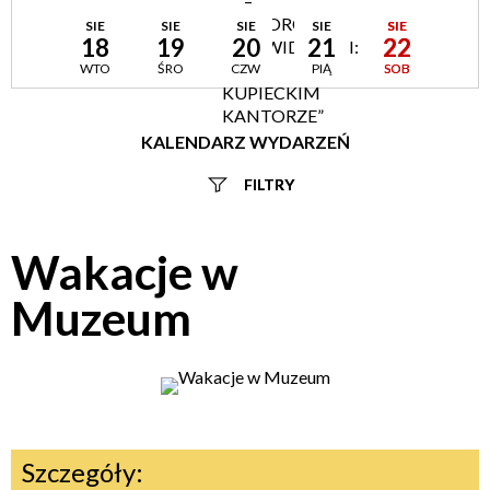
–
ODBIORCY
SIE
SIE
SIE
SIE
SIE
18
19
20
21
22
INDYWIDUALNI:
„W
WTO
ŚRO
CZW
PIĄ
SOB
KUPIECKIM
KANTORZE”
KALENDARZ WYDARZEŃ
FILTRY
Szukana fraza
Wakacje w
Kategoria
Muzeum
Trwające w zakresie
—
Miejsce
Szczegóły:
Organizator