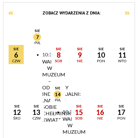
ZOBACZ WYDARZENIA Z DNIA:
SIE
7
PIĄ
SIE
SIE
SIE
SIE
SIE
6
8
9
10
11
10:30
CZW
WAKACJE
SOB
NIE
PON
WTO
W
MUZEUM
–
ODBIORCY
SIE
INDYWIDUALNI:
14
„NARYSUJ
PIĄ
SIE
SIE
SOBIE
SIE
SIE
SIE
12
13
15
16
17
10:30
CHEŁMIŃSKI
ŚRO
CZW
WAKACJE
SOB
NIE
PON
KWIAT”
W
MUZEUM