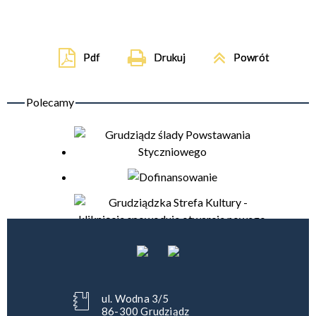
Pdf
Drukuj
Powrót
ul. Wodna 3/5
86-300 Grudziądz