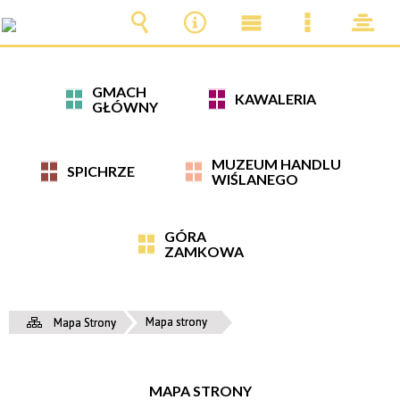
Wyszukiwarka
Narzędzia
Menu
Menu
pane
główne
szczegóło
GMACH
KAWALERIA
GŁÓWNY
MUZEUM HANDLU
SPICHRZE
WIŚLANEGO
GÓRA
ZAMKOWA
Mapa strony
Mapa Strony
MAPA STRONY